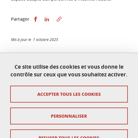
Partager sur Facebook
Partager sur LinkedIn
Partager
Mis à jour le 1 octobre 2025
Ce site utilise des cookies et vous donne le
Centre d'Accompagnement de la Pédagogie
contrôle sur ceux que vous souhaitez activer.
CAP@UGA
Bâtiment CLV - 180 allée des amphis
38400 Saint-Martin-d'Hères
ACCEPTER TOUS LES COOKIES
cap@univ-grenoble-alpes.fr
PERSONNALISER
Crédits
Mentions légales
REFUSER TOUS LES COOKIES