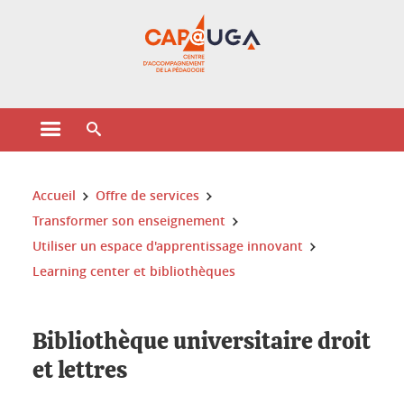
Gestion des cookies
Ouvrir le menu principal
Ouvrir le moteur de recherche
Vous êtes ici :
Accueil
Offre de services
Transformer son enseignement
Utiliser un espace d'apprentissage innovant
Learning center et bibliothèques
Bibliothèque universitaire droit
et lettres