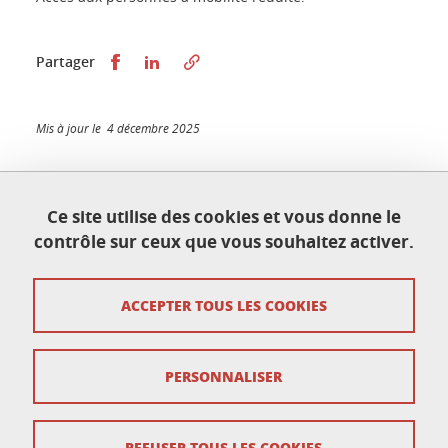
Partager sur Facebook
Partager sur LinkedIn
Partager
Mis à jour le 4 décembre 2025
Ce site utilise des cookies et vous donne le
Centre d'Accompagnement de la Pédagogie
contrôle sur ceux que vous souhaitez activer.
CAP@UGA
Bâtiment CLV - 180 allée des amphis
38400 Saint-Martin-d'Hères
ACCEPTER TOUS LES COOKIES
cap@univ-grenoble-alpes.fr
PERSONNALISER
Crédits
Mentions légales
REFUSER TOUS LES COOKIES